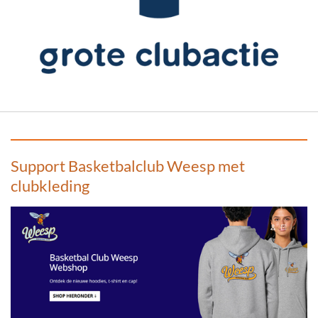
Support Basketbalclub Weesp met
clubkleding