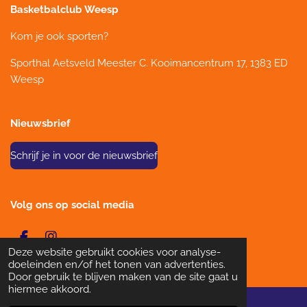
Basketbalclub Weesp
Kom je ook sporten?
Sporthal Aetsveld
Meester C. Kooimancentrum 17, 1383 ED
Weesp
Nieuwsbrief
Schrijf je in voor de nieuwsbrief
Volg ons op social media
F
I
Deze website gebruikt cookies voor analyse-
a
n
© 2022 Basketbal Club Weesp
doeleinden en/of het tonen van advertenties.
c
s
Door gebruik te blijven maken van de site gaat u
e
t
hiermee akkoord.
b
a
o
g