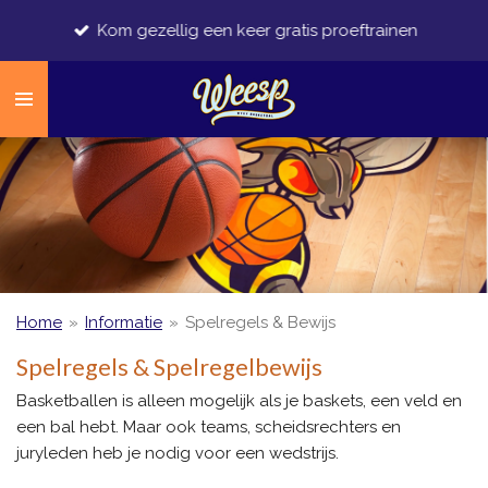
Ga
Kom gezellig een keer gratis proeftrainen
direct
naar
de
hoofdinhoud
Home
»
Informatie
»
Spelregels & Bewijs
Spelregels & Spelregelbewijs
Basketballen is alleen mogelijk als je baskets, een veld en
een bal hebt. Maar ook teams, scheidsrechters en
juryleden heb je nodig voor een wedstrijs.