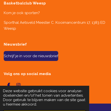
Basketbalclub Weesp
Kom je ook sporten?
Sporthal Aetsveld
Meester C. Kooimancentrum 17, 1383 ED
Weesp
Nieuwsbrief
Schrijf je in voor de nieuwsbrief
Volg ons op social media
F
I
Deze website gebruikt cookies voor analyse-
a
n
© 2022 Basketbal Club Weesp
doeleinden en/of het tonen van advertenties.
c
s
Door gebruik te blijven maken van de site gaat
e
t
u hiermee akkoord.
b
a
o
g