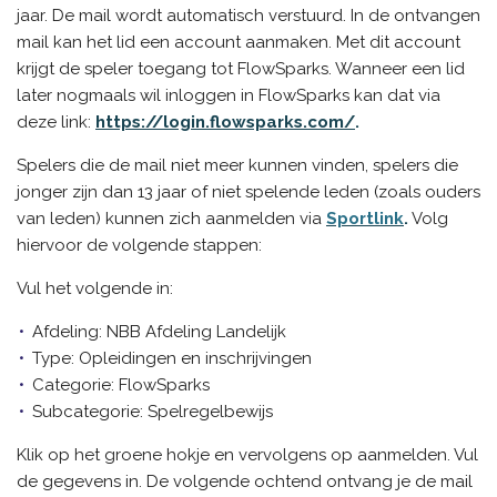
jaar. De mail wordt automatisch verstuurd. In de ontvangen
mail kan het lid een account aanmaken. Met dit account
krijgt de speler toegang tot FlowSparks. Wanneer een lid
later nogmaals wil inloggen in FlowSparks kan dat via
deze link:
https://login.flowsparks.com/
.
Spelers die de mail niet meer kunnen vinden, spelers die
jonger zijn dan 13 jaar of niet spelende leden (zoals ouders
van leden) kunnen zich aanmelden via
Sportlink
.
Volg
hiervoor de volgende stappen:
Vul het volgende in:
Afdeling: NBB Afdeling Landelijk
Type: Opleidingen en inschrijvingen
Categorie: FlowSparks
Subcategorie: Spelregelbewijs
Klik op het groene hokje en vervolgens op aanmelden. Vul
de gegevens in. De volgende ochtend ontvang je de mail