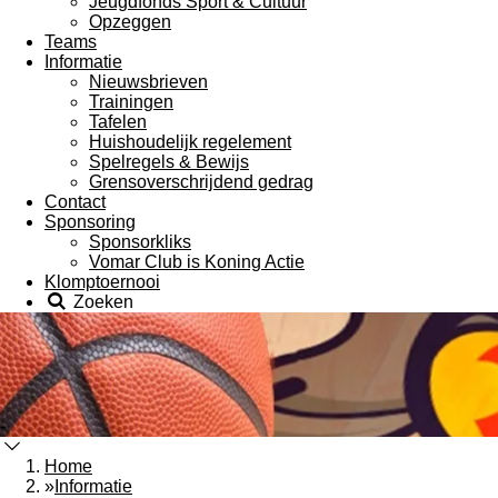
Jeugdfonds Sport & Cultuur
Opzeggen
Teams
Informatie
Nieuwsbrieven
Trainingen
Tafelen
Huishoudelijk regelement
Spelregels & Bewijs
Grensoverschrijdend gedrag
Contact
Sponsoring
Sponsorkliks
Vomar Club is Koning Actie
Klomptoernooi
Zoeken
-
Home
»
Informatie