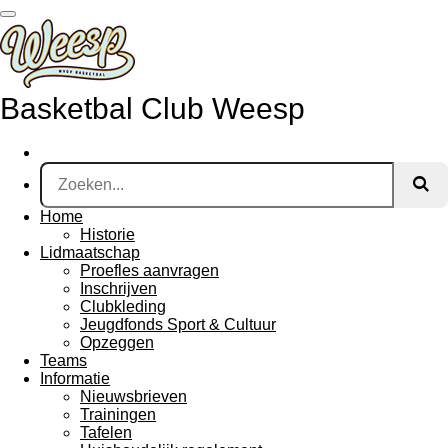
Ga
direct
naar
de
hoofdinhoud
Basketbal Club Weesp
Home
Historie
Lidmaatschap
Proefles aanvragen
Inschrijven
Clubkleding
Jeugdfonds Sport & Cultuur
Opzeggen
Teams
Informatie
Nieuwsbrieven
Trainingen
Tafelen