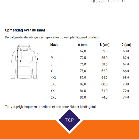
grijs gemêleerd
TOP