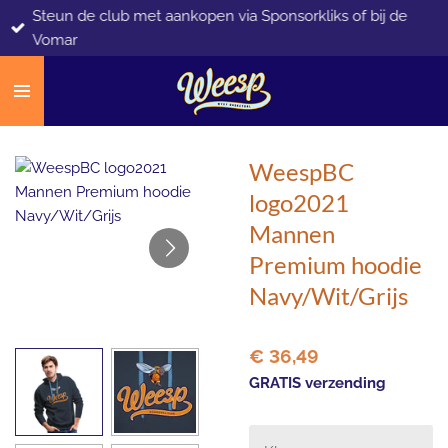
Steun de club met aankopen via Sponsorkliks of bij de
Ga
Vomar
direct
naar
de
hoofdinhoud
WeespBC
logo2021
Mannen
Premium hoodie
Navy/Wit/Grijs
€ 36,49
GRATIS verzending